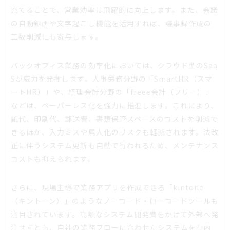
充てることで、営業効率は飛躍的に向上します。また、会議
の自動録画や文字起こし機能を活用すれば、議事録作成の
工数削減にも寄与します。
バックオフィス業務の効率化においては、クラウド型のSaa
Sが威力を発揮します。人事労務分野の「SmartHR（スマ
ートHR）」や、経理会計分野の「freee会計（フリー）」
などは、ペーパーレス化を強力に推進します。これにより、
紙代、印刷代、郵送費、書類保管スペースのコストを削減で
きるほか、入力ミスや属人化のリスクも軽減されます。法改
正に伴うシステム更新も自動で行われるため、メンテナンス
コストも抑えられます。
さらに、現場主導で業務アプリを作成できる「kintone
（キントーン）」のようなノーコード・ローコードツールも
注目されています。高額なシステム開発費をかけて外部へ発
注せずとも、自社の業務フローに合わせたシステムを社内