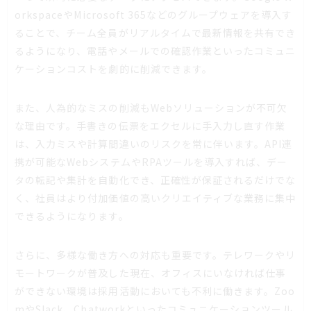
orkspaceやMicrosoft 365などのグループウェアを導入す
ることで、チーム全員がリアルタイムで最新情報を共有でき
るようになり、電話やメールでの確認作業といったコミュニ
ケーションコストを劇的に削減できます。
また、人為的なミスの削減もWebソリューションが不可欠
な理由です。手書きの伝票をエクセルに手入力し直す作業
は、入力ミスや計算間違いのリスクを常に伴います。API連
携が可能なWebシステムやRPAツールを導入すれば、デー
タの転記や集計を自動化でき、正確性が保証されるだけでな
く、社員はより付加価値の高いクリエイティブな業務に集中
できるようになります。
さらに、多様な働き方への対応も重要です。テレワークやリ
モートワークが普及した現在、オフィスにいなければ仕事
ができない環境は採用活動においても不利に働きます。Zoo
mやSlack、Chatworkといったコミュニケーションツール