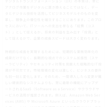
デジタルトランスフォーメーション（DX）の本質は、単に
アナログ作業をデジタルに置き換えることではなく、デー
タとデジタル技術を活用してビジネスモデルそのものを変
革し、競争上の優位性を確立することにあります。このプロ
セスにおいて、ITツールへの支出を単なる「経費（コス
ト）」として捉えるか、将来の利益を生み出す「投資」と
して捉えるかで、企業の成長スピードは大きく変わります。
持続的な成長を実現するためには、短期的な業務効率化の
成果だけでなく、長期的な視点でのシステム拡張性（スケ
ーラビリティ）やセキュリティ対策を見据えた戦略的なIT投
資が不可欠です。市場環境の変化は激しく、ビジネスの要件
も刻一刻と変化します。そのため、一度導入したら変更が難
しい硬直的なシステムよりも、常に最新の機能にアップデ
ートされるSaaS（Software as a Service）やクラウドサ
ービスの活用が推奨されます。例えば、Amazon Web Ser
vices (AWS) や Microsoft Azure といったクラウドプラッ