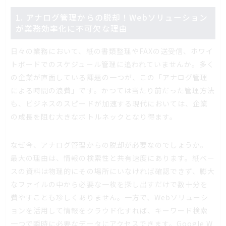
1. アナログ管理からの脱却！Webソリューション
が業務効率化に不可欠な理由
日々の業務において、紙の書類整理やFAXの送受信、ホワイ
トボードでのスケジュール管理に追われていませんか。多く
の企業が直面している課題の一つが、この「アナログ管理
による時間の浪費」です。かつては当たり前だった管理方法
も、ビジネスのスピードが加速する現代においては、企業
の成長を阻む大きなボトルネックとなり得ます。
なぜ今、アナログ管理からの脱却が必要なのでしょうか。
最大の理由は、情報の検索性と共有速度にあります。紙ベー
スの資料は物理的にその場所にいなければ確認できず、膨大
なファイルの中から必要な一枚を探し出すだけで数十分を
費やすことも珍しくありません。一方で、Webソリューシ
ョンを活用して情報をクラウド化すれば、キーワード検索
一つで瞬時に必要なデータにアクセスできます。Google W