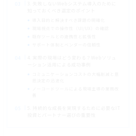
3. 失敗しないWebシステム導入のために
知っておくべき選定のポイント
導入目的と解決すべき課題の明確化
現場視点での操作性（UI/UX）の確認
既存ツールとの連携性と拡張性
サポート体制とベンダーの信頼性
4. 実際の現場はどう変わる？Webソリュ
ーション活用による成功事例
コミュニケーションコストの大幅削減と意
思決定の迅速化
ノーコードツールによる現場主導の業務改
善
5. 持続的な成長を実現するために必要なIT
投資とパートナー選びの重要性