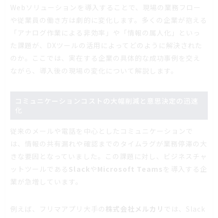
Webソリューションを導入することで、現場の業務フロー
や従業員の働き方は劇的に変化します。多くの企業が抱える
「アナログ作業による非効率」や「情報の属人化」といっ
た課題が、DXツールの活用によってどのように解決された
のか。ここでは、実在する企業の具体的な成功事例を交え
ながら、導入後の現場の変化について解説します。
コミュニケーションコストの大幅削減と意思決定の迅速
化
従来のメールや電話を中心としたコミュニケーションで
は、情報の共有漏れや確認までのタイムラグが業務停滞の大
きな要因となっていました。この課題に対し、ビジネスチャ
ットツールである
Slack
や
Microsoft Teams
を導入する企
業が急増しています。
例えば、フリマアプリ大手の
株式会社メルカリ
では、Slack