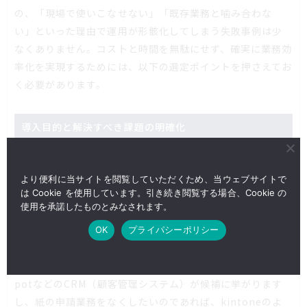
の、「現場で使いこなせない」「既存業務と噛み合わな
い」といった理由で運用が形骸化してしまう失敗事例は少
なくありません。コストと時間を無駄にせず、確実に業務効
率化を実現するためには、以下の選定ポイントを押さえてお
く必要があります。
導入目的と解決すべき課題の明確化
最も陥りやすい罠は、「流行っているから」「多機能だか
ら」という理由だけでツールを選んでしまうことです。まず
より便利に当サイトを閲覧していただくため、当ウェブサイトで
は自社の業務フローにおけるボトルネックを洗い出し、シ
は Cookie を使用しています。引き続き閲覧する場合、Cookie の
使用を承諾したものとみなされます。
ステム導入によって何を解決したいのかを具体化しましょ
う。
OK
プライパシーポリシー
例えば、顧客情報の分散が課題であればSalesforceやHubS
potなどのCRM（顧客管理システム）が候補に挙がります
し、紙の申請業務をなくしたいのであれば、kintoneのよ