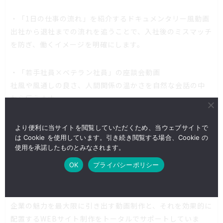
・「1日の仕事の流れ」を紹介するドキュメンタリー風動画
出社から退社までの流れを追うことで、入社後のミスマッチ
を防ぎ、働くイメージを明確にします。
・「若手社員×ベテラン社員」の座談会動画
社風や風通しの良さ、人間関係の温かさを自然な会話の中
から伝えます。
・「事業への想いとビジョン」を語る代表メッセージ動画
より便利に当サイトを閲覧していただくため、当ウェブサイトで
は Cookie を使用しています。引き続き閲覧する場合、Cookie の
企業の経営理念や今後の展望を代表自らが熱量をもって語る
使用を承諾したものとみなされます。
ことで、企業の未来に共感する優秀な人材を惹きつけます。
OK
プライパシーポリシー
これらの動画は、企業の採用サイトや特設ページに埋め込
むことで、より高い効果を発揮します。株式会社キドでは、
企業の魅力を最大限に引き出す動画制作と、それを効果的に
配置するWEBサイト制作をトータルでサポートしていま